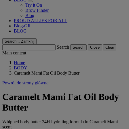
Try it On
Brow Finder
Blog
PROUD ALLIES FOR ALL
Blog-GR
BLOG
Search...
Zamknij
Search
Search
Close
Clear
Main content
Home
BODY
Caramelt Mami Fat Oil Body Butter
Powrót do strony głównej
Caramelt Mami Fat Oil Body
Butter
Whipped body butter 24H hydrating formula in Caramelt Mami
scent