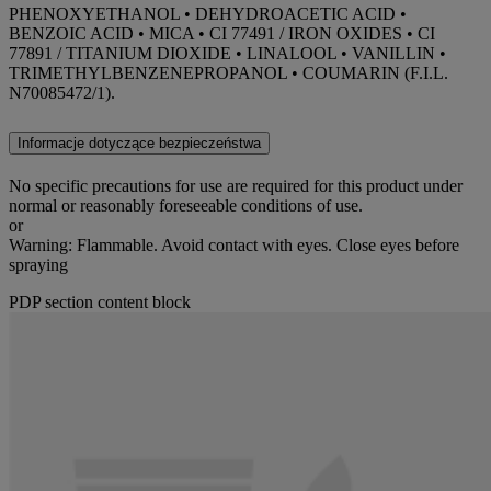
PHENOXYETHANOL • DEHYDROACETIC ACID •
BENZOIC ACID • MICA • CI 77491 / IRON OXIDES • CI
77891 / TITANIUM DIOXIDE • LINALOOL • VANILLIN •
TRIMETHYLBENZENEPROPANOL • COUMARIN (F.I.L.
N70085472/1).
Informacje dotyczące bezpieczeństwa
No specific precautions for use are required for this product under
normal or reasonably foreseeable conditions of use.
or
Warning: Flammable. Avoid contact with eyes. Close eyes before
spraying
PDP section content block