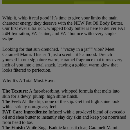
Whip it, whip it real good! It’s time to give your limbs the main
character energy they deserve with the NEW Fat Oil Body Butter.
Our first-ever ultra-rich, whipped body butter is here to deliver FAT
24H hydration, FAT shine, and FAT bounce with every single
swipe.
Looking for that sun-drenched, ""vacay in a jar"" vibe? Meet
Caramelt Mami. This isn’t just a scent—it’s a mood. Drench
yourself in our signature warm, caramel fragrance that turns every
inch of you into a total snack, leaving a golden warm glow that
looks filtered to perfection.
Why It’s A Total Must-Have:
The Texture:
A fast-absorbing, whipped formula that melts into
skin for a dewy, plump, high-shine finish.
The Feel:
All the drip, none of the slip. Get that high-shine look
with a strictly non-greasy feel.
FAT Care Ingredients:
Infused with a pro-level blend of avocado
oil and shea butter to instantly slay dry skin and keep you nourished
from head to toe.
The Finish:
While Suga Baddie keeps it clear, Caramelt Mami