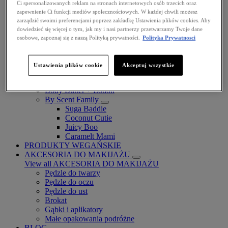
Ci spersonalizowanych reklam na stronach internetowych osób trzecich oraz
zapewnienie Ci funkcji mediów społecznościowych. W każdej chwili możesz
zarządzić swoimi preferencjami poprzez zakładkę Ustawienia plików cookies. Aby
dowiedzieć się więcej o tym, jak my i nasi partnerzy przetwarzamy Twoje dane
osobowe, zapoznaj się z naszą Polityką prywatności.
Polityka Prywatnosci
Fat Cheeks
BODY
Ustawienia plików cookie
Akceptuj wszystkie
Body Oils
Fragrance
Body Butter + Lotion
By Scent Family
Suga Baddie
Coconut Cutie
Juicy Boo
Caramelt Mami
PRODUKTY WEGAŃSKIE
AKCESORIA DO MAKIJAŻU
View all AKCESORIA DO MAKIJAŻU
Pędzle do twarzy
Pędzle do oczu
Pędzle do ust
Brokat
Gąbki i aplikatory
Małe opakowania podróżne
BLOG