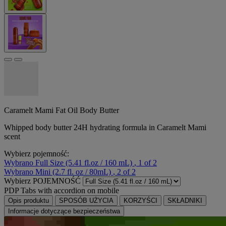
Caramelt Mami Fat Oil Body Butter
Whipped body butter 24H hydrating formula in Caramelt Mami
scent
Wybierz pojemność:
Wybrano
Full Size (5.41 fl.oz / 160 mL)
, 1 of 2
Wybrano
Mini (2.7 fl. oz / 80mL)
, 2 of 2
Wybierz POJEMNOŚĆ
PDP Tabs with accordion on mobile
Opis produktu
SPOSÓB UŻYCIA
KORZYŚCI
SKŁADNIKI
Informacje dotyczące bezpieczeństwa