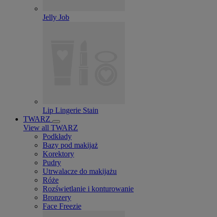
Jelly Job
Lip Lingerie Stain
TWARZ
View all TWARZ
Podkłady
Bazy pod makijaż
Korektory
Pudry
Utrwalacze do makijażu
Róże
Rozświetlanie i konturowanie
Bronzery
Face Freezie