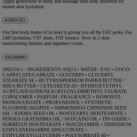
Apply generously to body and massage until fully absorbed for
instant skin hydration.
KORZYŚCI
Our first body butter of its kind is giving you all the FAT perks. Fat
24H hyrdation, FAT shine, FAT bounce. Now in 2 skin-
transforming finishes and signature scents.
SKŁADNIKI
2062316 1 - INGREDIENTS: AQUA / WATER / EAU • COCO-
CAPRYLATE/CAPRATE • GLYCERIN • GLYCERYL
STEARATE SE • BUTYROSPERMUM PARKII BUTTER /
SHEA BUTTER • CETEARETH-20 • HYDROXYETHYL
ACRYLATE/SODIUM ACRYLOYLDIMETHYL TAURATE
COPOLYMER • PARFUM / FRAGRANCE • ISONONYL
ISONONANOATE • PROPANEDIOL • SYNTHETIC
FLUORPHLOGOPITE • SIMMONDSIA CHINENSIS SEED
OIL / JOJOBA SEED OIL • ISOSTEARYL ISOSTEARATE •
PERSEA GRATISSIMA OIL / AVOCADO OIL • TIN OXIDE •
SORBITAN ISOSTEARATE • NIACINAMIDE • TRISODIUM
ETHYLENEDIAMINE DISUCCINATE •
ETHYLHEXYLGLYCERIN • POLYSORBATE 60 •