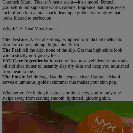
Caramelt Mami. This isn’t just a scent—it’s a mood. Drench
yourself in our signature warm, caramel fragrance that turns every
inch of you into a total snack, leaving a golden warm glow that
looks filtered to perfection.
Why It’s A Total Must-Have:
The Texture:
A fast-absorbing, whipped formula that melts into
skin for a dewy, plump, high-shine finish.
The Feel:
All the drip, none of the slip. Get that high-shine look
with a strictly non-greasy feel.
FAT Care Ingredients:
Infused with a pro-level blend of avocado
oil and shea butter to instantly slay dry skin and keep you nourished
from head to toe.
The Finish:
While Suga Baddie keeps it clear, Caramelt Mami
serves a luminous, golden shimmer that makes your skin pop.
Whether you’re hitting the streets or the sheets, you’re only one
swipe away from serving smooth, hydrated, glowing skin.