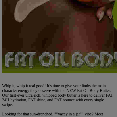
Whip it, whip it real good! It’s time to give your limbs the main
character energy they deserve with the NEW Fat Oil Body Butter.
Our first-ever ultra-rich, whipped body butter is here to deliver FAT
24H hydration, FAT shine, and FAT bounce with every single
swipe.
Looking for that sun-drenched, ""vacay in a jar"" vibe? Meet