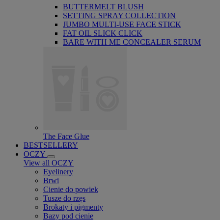
BUTTERMELT BLUSH
SETTING SPRAY COLLECTION
JUMBO MULTI-USE FACE STICK
FAT OIL SLICK CLICK
BARE WITH ME CONCEALER SERUM
The Face Glue
BESTSELLERY
OCZY
View all OCZY
Eyelinery
Brwi
Cienie do powiek
Tusze do rzęs
Brokaty i pigmenty
Bazy pod cienie