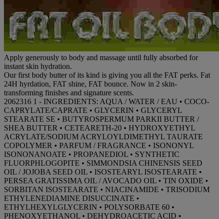
Apply generously to body and massage until fully absorbed for
instant skin hydration.
Our first body butter of its kind is giving you all the FAT perks. Fat
24H hyrdation, FAT shine, FAT bounce. Now in 2 skin-
transforming finishes and signature scents.
2062316 1 - INGREDIENTS: AQUA / WATER / EAU • COCO-
CAPRYLATE/CAPRATE • GLYCERIN • GLYCERYL
STEARATE SE • BUTYROSPERMUM PARKII BUTTER /
SHEA BUTTER • CETEARETH-20 • HYDROXYETHYL
ACRYLATE/SODIUM ACRYLOYLDIMETHYL TAURATE
COPOLYMER • PARFUM / FRAGRANCE • ISONONYL
ISONONANOATE • PROPANEDIOL • SYNTHETIC
FLUORPHLOGOPITE • SIMMONDSIA CHINENSIS SEED
OIL / JOJOBA SEED OIL • ISOSTEARYL ISOSTEARATE •
PERSEA GRATISSIMA OIL / AVOCADO OIL • TIN OXIDE •
SORBITAN ISOSTEARATE • NIACINAMIDE • TRISODIUM
ETHYLENEDIAMINE DISUCCINATE •
ETHYLHEXYLGLYCERIN • POLYSORBATE 60 •
PHENOXYETHANOL • DEHYDROACETIC ACID •