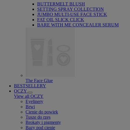
BUTTERMELT BLUSH
SETTING SPRAY COLLECTION
JUMBO MULTI-USE FACE STICK
FAT OIL SLICK CLICK
BARE WITH ME CONCEALER SERUM
The Face Glue
BESTSELLERY
OCZY
View all OCZY
Eyelinery
Brwi
Cienie do powiek
Tusze do rzęs
Brokaty i pigmenty
Bazy pod cienie