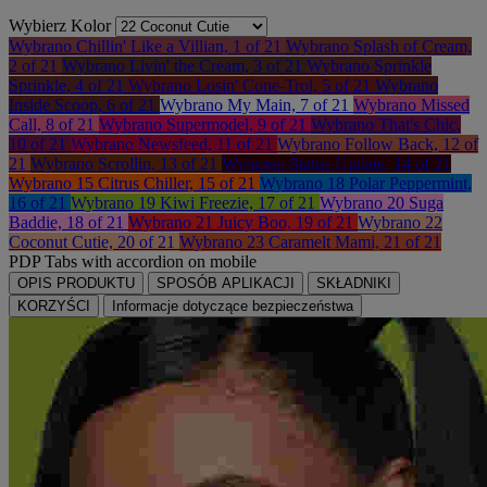
Wybierz Kolor
Wybrano
Chillin' Like a Villian, 1 of 21
Wybrano
Splash of Cream,
2 of 21
Wybrano
Livin' the Cream, 3 of 21
Wybrano
Sprinkle
Sprinkle, 4 of 21
Wybrano
Losin' Cone-Trol, 5 of 21
Wybrano
Inside Scoop, 6 of 21
Wybrano
My Main, 7 of 21
Wybrano
Missed
Call, 8 of 21
Wybrano
Supermodel, 9 of 21
Wybrano
That's Chic,
10 of 21
Wybrano
Newsfeed, 11 of 21
Wybrano
Follow Back, 12 of
21
Wybrano
Scrollin, 13 of 21
Wybrano
Status Update, 14 of 21
Wybrano
15 Citrus Chiller, 15 of 21
Wybrano
18 Polar Peppermint,
16 of 21
Wybrano
19 Kiwi Freezie, 17 of 21
Wybrano
20 Suga
Baddie, 18 of 21
Wybrano
21 Juicy Boo, 19 of 21
Wybrano
22
Coconut Cutie, 20 of 21
Wybrano
23 Caramelt Mami, 21 of 21
PDP Tabs with accordion on mobile
OPIS PRODUKTU
SPOSÓB APLIKACJI
SKŁADNIKI
KORZYŚCI
Informacje dotyczące bezpieczeństwa