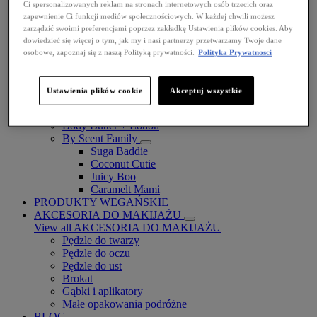
Ci spersonalizowanych reklam na stronach internetowych osób trzecich oraz
zapewnienie Ci funkcji mediów społecznościowych. W każdej chwili możesz
zarządzić swoimi preferencjami poprzez zakładkę Ustawienia plików cookies. Aby
dowiedzieć się więcej o tym, jak my i nasi partnerzy przetwarzamy Twoje dane
osobowe, zapoznaj się z naszą Polityką prywatności.
Polityka Prywatnosci
Fat Cheeks
BODY
Ustawienia plików cookie
Akceptuj wszystkie
Body Oils
Fragrance
Body Butter + Lotion
By Scent Family
Suga Baddie
Coconut Cutie
Juicy Boo
Caramelt Mami
PRODUKTY WEGAŃSKIE
AKCESORIA DO MAKIJAŻU
View all AKCESORIA DO MAKIJAŻU
Pędzle do twarzy
Pędzle do oczu
Pędzle do ust
Brokat
Gąbki i aplikatory
Małe opakowania podróżne
BLOG