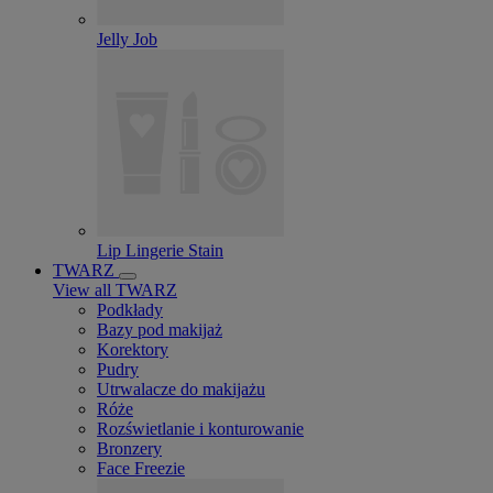
Jelly Job
Lip Lingerie Stain
TWARZ
View all TWARZ
Podkłady
Bazy pod makijaż
Korektory
Pudry
Utrwalacze do makijażu
Róże
Rozświetlanie i konturowanie
Bronzery
Face Freezie