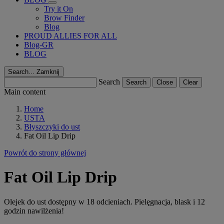
Try it On
Brow Finder
Blog
PROUD ALLIES FOR ALL
Blog-GR
BLOG
Search...
Zamknij
Search
Search
Close
Clear
Main content
Home
USTA
Błyszczyki do ust
Fat Oil Lip Drip
Powrót do strony głównej
Fat Oil Lip Drip
Olejek do ust dostępny w 18 odcieniach. Pielęgnacja, blask i 12
godzin nawilżenia!