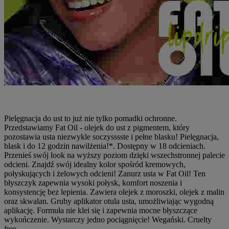
Pielęgnacja do ust to już nie tylko pomadki ochronne.
Przedstawiamy Fat Oil - olejek do ust z pigmentem, który
pozostawia usta niezwykle soczysssste i pełne blasku! Pielęgnacja,
blask i do 12 godzin nawilżenia!*. Dostępny w 18 odcieniach.
Przenieś swój look na wyższy poziom dzięki wszechstronnej palecie
odcieni. Znajdź swój idealny kolor spośród kremowych,
połyskujących i żelowych odcieni! Zanurz usta w Fat Oil! Ten
błyszczyk zapewnia wysoki połysk, komfort noszenia i
konsystencję bez lepienia. Zawiera olejek z moroszki, olejek z malin
oraz skwalan. Gruby aplikator otula usta, umożliwiając wygodną
aplikację. Formuła nie klei się i zapewnia mocne błyszczące
wykończenie. Wystarczy jedno pociągnięcie! Wegański. Cruelty
free.