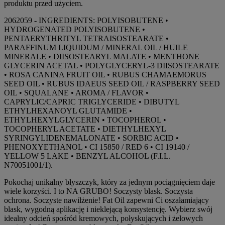
produktu przed użyciem.
2062059 - INGREDIENTS: POLYISOBUTENE •
HYDROGENATED POLYISOBUTENE •
PENTAERYTHRITYL TETRAISOSTEARATE •
PARAFFINUM LIQUIDUM / MINERAL OIL / HUILE
MINERALE • DIISOSTEARYL MALATE • MENTHONE
GLYCERIN ACETAL • POLYGLYCERYL-3 DIISOSTEARATE
• ROSA CANINA FRUIT OIL • RUBUS CHAMAEMORUS
SEED OIL • RUBUS IDAEUS SEED OIL / RASPBERRY SEED
OIL • SQUALANE • AROMA / FLAVOR •
CAPRYLIC/CAPRIC TRIGLYCERIDE • DIBUTYL
ETHYLHEXANOYL GLUTAMIDE •
ETHYLHEXYLGLYCERIN • TOCOPHEROL •
TOCOPHERYL ACETATE • DIETHYLHEXYL
SYRINGYLIDENEMALONATE • SORBIC ACID •
PHENOXYETHANOL • CI 15850 / RED 6 • CI 19140 /
YELLOW 5 LAKE • BENZYL ALCOHOL (F.I.L.
N70051001/1).
Pokochaj unikalny błyszczyk, który za jednym pociągnięciem daje
wiele korzyści. I to NA GRUBO! Soczysty blask. Soczysta
ochrona. Soczyste nawilżenie! Fat Oil zapewni Ci oszałamiający
blask, wygodną aplikację i nieklejącą konsystencję. Wybierz swój
idealny odcień spośród kremowych, połyskujących i żelowych