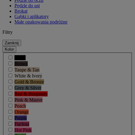
Pędzle do oczu
Pędzle do ust
Brokat
Gąbki i aplikatory
Małe opakowania podróżne
Filtry
Zamknij
Kolor
Black
Brown
Taupe & Tan
White & Ivory
Gold & Bronze
Grey & Silver
Red & Burgundy
Pink & Mauve
Peach
Orange
Purple
Fuchsia
Hot Pink