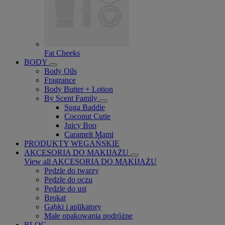
Fat Cheeks
BODY
Body Oils
Fragrance
Body Butter + Lotion
By Scent Family
Suga Baddie
Coconut Cutie
Juicy Boo
Caramelt Mami
PRODUKTY WEGAŃSKIE
AKCESORIA DO MAKIJAŻU
View all AKCESORIA DO MAKIJAŻU
Pędzle do twarzy
Pędzle do oczu
Pędzle do ust
Brokat
Gąbki i aplikatory
Małe opakowania podróżne
BLOG