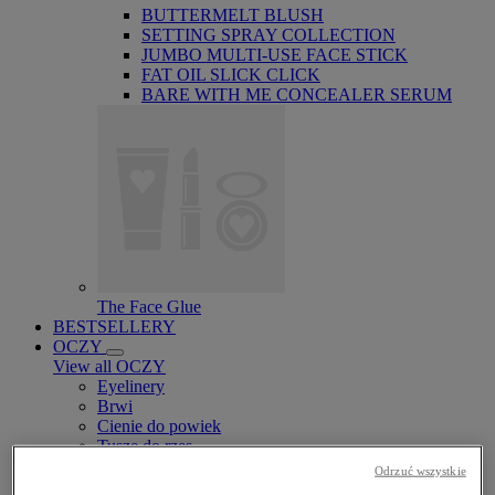
BUTTERMELT BLUSH
SETTING SPRAY COLLECTION
JUMBO MULTI-USE FACE STICK
FAT OIL SLICK CLICK
BARE WITH ME CONCEALER SERUM
The Face Glue
BESTSELLERY
OCZY
View all OCZY
Eyelinery
Brwi
Cienie do powiek
Tusze do rzęs
Brokaty i pigmenty
Odrzuć wszystkie
Bazy pod cienie