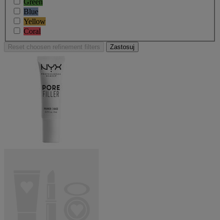
Green
Blue
Yellow
Coral
Reset
choosen refinement filters
Zastosuj