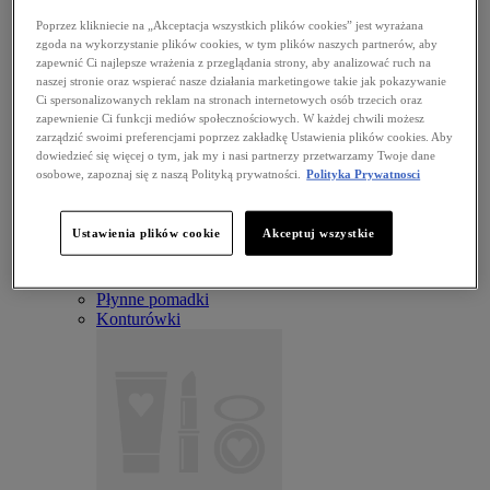
Poprzez klikniecie na „Akceptacja wszystkich plików cookies” jest wyrażana
zgoda na wykorzystanie plików cookies, w tym plików naszych partnerów, aby
zapewnić Ci najlepsze wrażenia z przeglądania strony, aby analizować ruch na
naszej stronie oraz wspierać nasze działania marketingowe takie jak pokazywanie
Ci spersonalizowanych reklam na stronach internetowych osób trzecich oraz
zapewnienie Ci funkcji mediów społecznościowych. W każdej chwili możesz
zarządzić swoimi preferencjami poprzez zakładkę Ustawienia plików cookies. Aby
dowiedzieć się więcej o tym, jak my i nasi partnerzy przetwarzamy Twoje dane
osobowe, zapoznaj się z naszą Polityką prywatności.
Polityka Prywatnosci
The Brow Glue Crazy Lift
USTA
Ustawienia plików cookie
Akceptuj wszystkie
View all USTA
Błyszczyki do ust
Szminki
Płynne pomadki
Konturówki