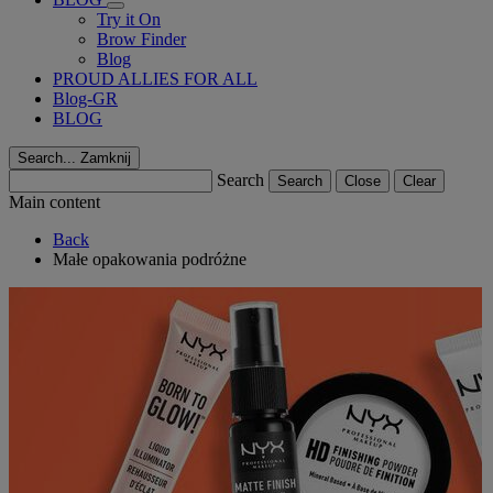
Try it On
Brow Finder
Blog
PROUD ALLIES FOR ALL
Blog-GR
BLOG
Search...
Zamknij
Search
Search
Close
Clear
Main content
Back
Małe opakowania podróżne