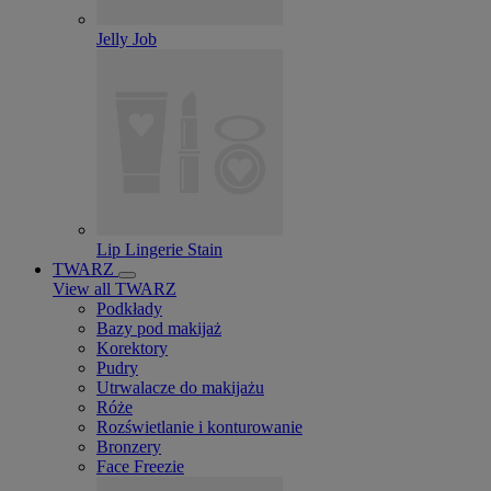
Jelly Job
Lip Lingerie Stain
TWARZ
View all TWARZ
Podkłady
Bazy pod makijaż
Korektory
Pudry
Utrwalacze do makijażu
Róże
Rozświetlanie i konturowanie
Bronzery
Face Freezie