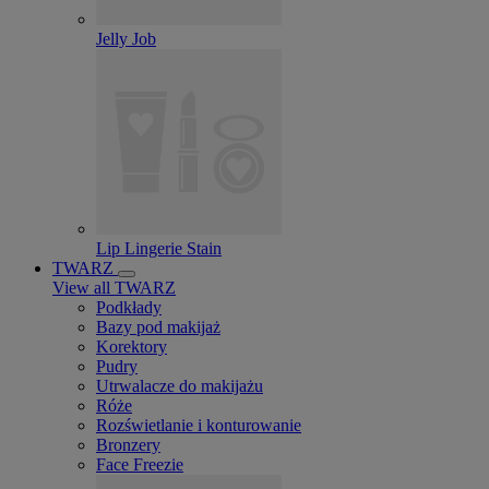
Jelly Job
Lip Lingerie Stain
TWARZ
View all TWARZ
Podkłady
Bazy pod makijaż
Korektory
Pudry
Utrwalacze do makijażu
Róże
Rozświetlanie i konturowanie
Bronzery
Face Freezie