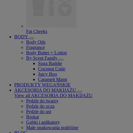
Fat Cheeks
BODY
Body Oils
Fragrance
Body Butter + Lotion
By Scent Family
Suga Baddie
Coconut Cutie
Juicy Boo
Caramelt Mami
PRODUKTY WEGAŃSKIE
AKCESORIA DO MAKIJAŻU
View all AKCESORIA DO MAKIJAŻU
Pędzle do twarzy
Pędzle do oczu
Pędzle do ust
Brokat
Gąbki i aplikatory
Małe opakowania podróżne
BLOG