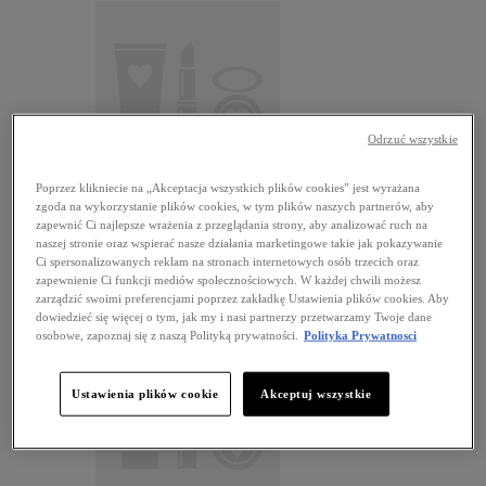
Odrzuć wszystkie
Poprzez klikniecie na „Akceptacja wszystkich plików cookies” jest wyrażana
The Brow Glue Crazy Lift
zgoda na wykorzystanie plików cookies, w tym plików naszych partnerów, aby
USTA
zapewnić Ci najlepsze wrażenia z przeglądania strony, aby analizować ruch na
View all USTA
naszej stronie oraz wspierać nasze działania marketingowe takie jak pokazywanie
Błyszczyki do ust
Ci spersonalizowanych reklam na stronach internetowych osób trzecich oraz
Szminki
zapewnienie Ci funkcji mediów społecznościowych. W każdej chwili możesz
Płynne pomadki
zarządzić swoimi preferencjami poprzez zakładkę Ustawienia plików cookies. Aby
Konturówki
dowiedzieć się więcej o tym, jak my i nasi partnerzy przetwarzamy Twoje dane
osobowe, zapoznaj się z naszą Polityką prywatności.
Polityka Prywatnosci
Ustawienia plików cookie
Akceptuj wszystkie