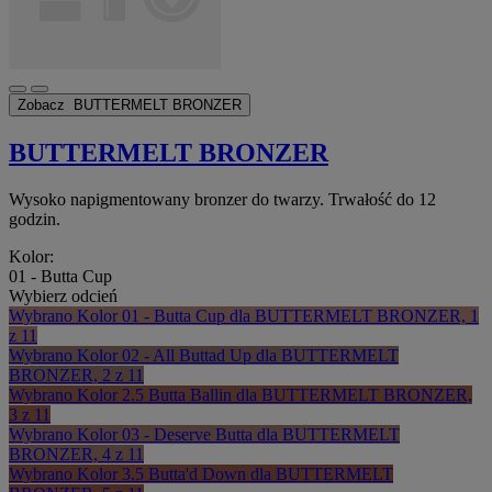
Zobacz
BUTTERMELT BRONZER
BUTTERMELT BRONZER
Wysoko napigmentowany bronzer do twarzy. Trwałość do 12
godzin.
Kolor:
01 - Butta Cup
Wybierz odcień
Wybrano
Kolor 01 - Butta Cup dla BUTTERMELT BRONZER, 1
z 11
Wybrano
Kolor 02 - All Buttad Up dla BUTTERMELT
BRONZER, 2 z 11
Wybrano
Kolor 2.5 Butta Ballin dla BUTTERMELT BRONZER,
3 z 11
Wybrano
Kolor 03 - Deserve Butta dla BUTTERMELT
BRONZER, 4 z 11
Wybrano
Kolor 3.5 Butta'd Down dla BUTTERMELT