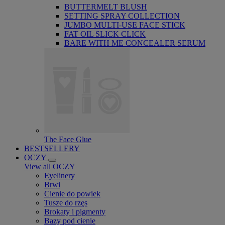
BUTTERMELT BLUSH
SETTING SPRAY COLLECTION
JUMBO MULTI-USE FACE STICK
FAT OIL SLICK CLICK
BARE WITH ME CONCEALER SERUM
The Face Glue
BESTSELLERY
OCZY
View all OCZY
Eyelinery
Brwi
Cienie do powiek
Tusze do rzęs
Brokaty i pigmenty
Bazy pod cienie