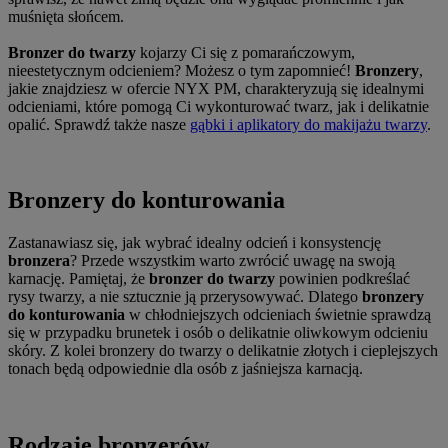
muśnięta słońcem.
Bronzer do twarzy
kojarzy Ci się z pomarańczowym,
nieestetycznym odcieniem? Możesz o tym zapomnieć!
Bronzery
,
jakie znajdziesz w ofercie NYX PM, charakteryzują się idealnymi
odcieniami, które pomogą Ci wykonturować twarz, jak i delikatnie
opalić. Sprawdź także nasze
gąbki i aplikatory do makijażu twarzy
.
Bronzery do konturowania
Zastanawiasz się, jak wybrać idealny odcień i konsystencję
bronzera
? Przede wszystkim warto zwrócić uwagę na swoją
karnację. Pamiętaj, że
bronzer do twarzy
powinien podkreślać
rysy twarzy, a nie sztucznie ją przerysowywać. Dlatego
bronzery
do konturowania
w chłodniejszych odcieniach świetnie sprawdzą
się w przypadku brunetek i osób o delikatnie oliwkowym odcieniu
skóry. Z kolei bronzery do twarzy o delikatnie złotych i cieplejszych
tonach będą odpowiednie dla osób z jaśniejsza karnacją.
Rodzaje bronzerów