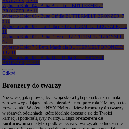
BRONZER, 5 z 11
Wybrano
Kolor 04 - Butta Biscuit dla BUTTERMELT
BRONZER, 6 z 11
Wybrano
Kolor 05 - Butta Off dla BUTTERMELT BRONZER, 7
z 11
Wybrano
Kolor 06 - Do Butta dla BUTTERMELT BRONZER, 8 z
11
Wybrano
Kolor 07 - Butta Dayz dla BUTTERMELT BRONZER,
9 z 11
Wybrano
Kolor 7.5 Butta Match dla BUTTERMELT BRONZER,
10 z 11
Wybrano
Kolor 08 - Butta Than U dla BUTTERMELT
BRONZER, 11 z 11
Odkryj
Bronzery do twarzy
Nie wiesz, jak sprawić, by Twoja skóra była pełna blasku i miała
zdrowo wyglądający koloryt niezależnie od pory roku? Mamy na to
rozwiązanie! W ofercie NYX PM znajdziesz
bronzery do twarzy
w różnych odcieniach, które idealnie dopasują się do Twojej
karnacji i podkreślą rysy twarzy. Dzięki
bronzerom do
konturowania
nie tylko podkreślisz rysy twarzy, ale jednocześnie
sprawisz, że nawet zimą będzie ona wyglądać promiennie i jak