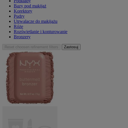
Podkłady
Bazy pod makijaż
Korektory
Pudry
Utrwalacze do makijażu
Róże
Rozświetlanie i konturowanie
Bronzery
Reset
choosen refinement filters
Zastosuj