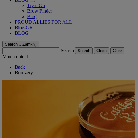
Try it On
Brow Finder
Blog
PROUD ALLIES FOR ALL
Blog-GR
BLOG
Search...
Zamknij
Search
Search
Close
Clear
Main content
Back
Bronzery