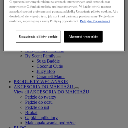
Ci spersonalizowanych reklam na stronach internetowych osób trzecich oraz
zapewnienie Ci funkcji mediów społecznościowych. W każdej chwili możesz
zarządzić swoimi preferencjami poprzez zakładkę Ustawienia plików cookies. Aby
dowiedzieć się więcej o tym, jak my i nasi partnerzy przetwarzamy Twoje dane
osobowe, zapoznaj się z naszą Polityką prywatności.
Polityka Prywatnosci
Fat Cheeks
BODY
Ustawienia plików cookie
Akceptuj wszystkie
Body Oils
Fragrance
Body Butter + Lotion
By Scent Family
Suga Baddie
Coconut Cutie
Juicy Boo
Caramelt Mami
PRODUKTY WEGAŃSKIE
AKCESORIA DO MAKIJAŻU
View all AKCESORIA DO MAKIJAŻU
Pędzle do twarzy
Pędzle do oczu
Pędzle do ust
Brokat
Gąbki i aplikatory
Małe opakowania podróżne
BLOG