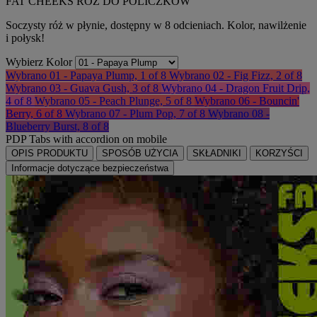
FAT CHEEKS RÓŻ DO POLICZKÓW
Soczysty róż w płynie, dostępny w 8 odcieniach. Kolor, nawilżenie
i połysk!
Wybierz Kolor
Wybrano
01 - Papaya Plump, 1 of 8
Wybrano
02 - Fig Fizz, 2 of 8
Wybrano
03 - Guava Gush, 3 of 8
Wybrano
04 - Dragon Fruit Drip,
4 of 8
Wybrano
05 - Peach Plunge, 5 of 8
Wybrano
06 - Bouncin'
Berry, 6 of 8
Wybrano
07 - Plum Pop, 7 of 8
Wybrano
08 -
Blueberry Burst, 8 of 8
PDP Tabs with accordion on mobile
OPIS PRODUKTU
SPOSÓB UŻYCIA
SKŁADNIKI
KORZYŚCI
Informacje dotyczące bezpieczeństwa