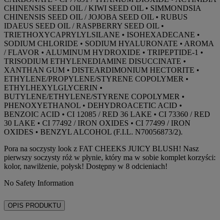
CHINENSIS SEED OIL / KIWI SEED OIL • SIMMONDSIA
CHINENSIS SEED OIL / JOJOBA SEED OIL • RUBUS
IDAEUS SEED OIL / RASPBERRY SEED OIL •
TRIETHOXYCAPRYLYLSILANE • ISOHEXADECANE •
SODIUM CHLORIDE • SODIUM HYALURONATE • AROMA
/ FLAVOR • ALUMINUM HYDROXIDE • TRIPEPTIDE-1 •
TRISODIUM ETHYLENEDIAMINE DISUCCINATE •
XANTHAN GUM • DISTEARDIMONIUM HECTORITE •
ETHYLENE/PROPYLENE/STYRENE COPOLYMER •
ETHYLHEXYLGLYCERIN •
BUTYLENE/ETHYLENE/STYRENE COPOLYMER •
PHENOXYETHANOL • DEHYDROACETIC ACID •
BENZOIC ACID • CI 12085 / RED 36 LAKE • CI 73360 / RED
30 LAKE • CI 77492 / IRON OXIDES • CI 77499 / IRON
OXIDES • BENZYL ALCOHOL (F.I.L. N70056873/2).
Pora na soczysty look z FAT CHEEKS JUICY BLUSH! Nasz
pierwszy soczysty róż w płynie, który ma w sobie komplet korzyści:
kolor, nawilżenie, połysk! Dostępny w 8 odcieniach!
No Safety Information
OPIS PRODUKTU