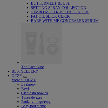
BUTTERMELT BLUSH
SETTING SPRAY COLLECTION
JUMBO MULTI-USE FACE STICK
FAT OIL SLICK CLICK
BARE WITH ME CONCEALER SERUM
The Face Glue
BESTSELLERY
OCZY
View all OCZY
Eyelinery
Brwi
Cienie do powiek
Tusze do rzęs
Brokaty i pigmenty
Bazy pod cienie