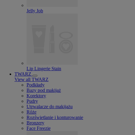
Jelly Job
Lip Lingerie Stain
TWARZ
View all TWARZ
Podkłady
Bazy pod makijaż
Korektory
Pudry
Utrwalacze do makijażu
Róże
Rozświetlanie i konturowanie
Bronzery
Face Freezie