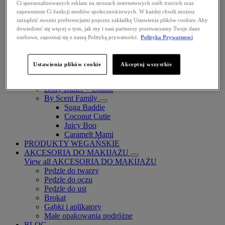
Ci spersonalizowanych reklam na stronach internetowych osób trzecich oraz
zapewnienie Ci funkcji mediów społecznościowych. W każdej chwili możesz
zarządzić swoimi preferencjami poprzez zakładkę Ustawienia plików cookies. Aby
dowiedzieć się więcej o tym, jak my i nasi partnerzy przetwarzamy Twoje dane
osobowe, zapoznaj się z naszą Polityką prywatności.
Polityka Prywatnosci
Fat Cheeks
BODY
Ustawienia plików cookie
Akceptuj wszystkie
Body Oils
Fragrance
Body Butter + Lotion
By Scent Family
Suga Baddie
Coconut Cutie
Juicy Boo
Caramelt Mami
PRODUKTY WEGAŃSKIE
AKCESORIA DO MAKIJAŻU
View all AKCESORIA DO MAKIJAŻU
Pędzle do twarzy
Pędzle do oczu
Pędzle do ust
Brokat
Gąbki i aplikatory
Małe opakowania podróżne
BLOG