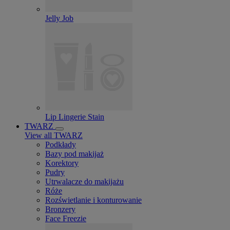
Jelly Job
Lip Lingerie Stain
TWARZ
View all TWARZ
Podkłady
Bazy pod makijaż
Korektory
Pudry
Utrwalacze do makijażu
Róże
Rozświetlanie i konturowanie
Bronzery
Face Freezie