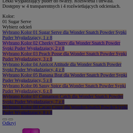
Lekki wygładzający puder do twarzy. Rozświetla i utrwala.
Dostępny w 4 transparentnych i 4 rozświetlających odcieniach.
Kolor:
01 Sugar Serve
Wybierz odcień
Wybrano
Kolor 01 Sugar Serve dla Wonder Snatch Powder Sypki
Puder Wygładzający, 1 z 8
Wybrano
Kolor 02 Cheeky Cherry dla Wonder Snatch Powder
Sypki Puder Wygładzający, 2 z 8
Wybrano
Kolor 03 Peach Posse dla Wonder Snatch Powder Sypki
Puder Wygładzający, 3 z 8
Wybrano
Kolor 04 Apricot Attitude dla Wonder Snatch Powder
Sypki Puder Wygładzający, 4 z 8
Wybrano
Kolor 05 Banana Brat dla Wonder Snatch Powder Sypki
Puder Wygładzający, 5 z 8
Wybrano
Kolor 06 Sassy Spice dla Wonder Snatch Powder Sypki
Puder Wygładzający, 6 z 8
Wybrano
Kolor 07 Cinnamon Catch dla Wonder Snatch Powder
Sypki Puder Wygładzający, 7 z 8
Wybrano
Kolor 08 Cacao Craze dla Wonder Snatch Powder Sypki
Puder Wygładzający, 8 z 8
Odkryj