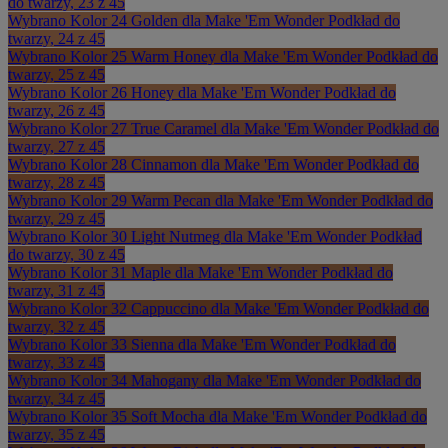
do twarzy, 23 z 45
Wybrano
Kolor 24 Golden dla Make 'Em Wonder Podkład do
twarzy, 24 z 45
Wybrano
Kolor 25 Warm Honey dla Make 'Em Wonder Podkład do
twarzy, 25 z 45
Wybrano
Kolor 26 Honey dla Make 'Em Wonder Podkład do
twarzy, 26 z 45
Wybrano
Kolor 27 True Caramel dla Make 'Em Wonder Podkład do
twarzy, 27 z 45
Wybrano
Kolor 28 Cinnamon dla Make 'Em Wonder Podkład do
twarzy, 28 z 45
Wybrano
Kolor 29 Warm Pecan dla Make 'Em Wonder Podkład do
twarzy, 29 z 45
Wybrano
Kolor 30 Light Nutmeg dla Make 'Em Wonder Podkład
do twarzy, 30 z 45
Wybrano
Kolor 31 Maple dla Make 'Em Wonder Podkład do
twarzy, 31 z 45
Wybrano
Kolor 32 Cappuccino dla Make 'Em Wonder Podkład do
twarzy, 32 z 45
Wybrano
Kolor 33 Sienna dla Make 'Em Wonder Podkład do
twarzy, 33 z 45
Wybrano
Kolor 34 Mahogany dla Make 'Em Wonder Podkład do
twarzy, 34 z 45
Wybrano
Kolor 35 Soft Mocha dla Make 'Em Wonder Podkład do
twarzy, 35 z 45