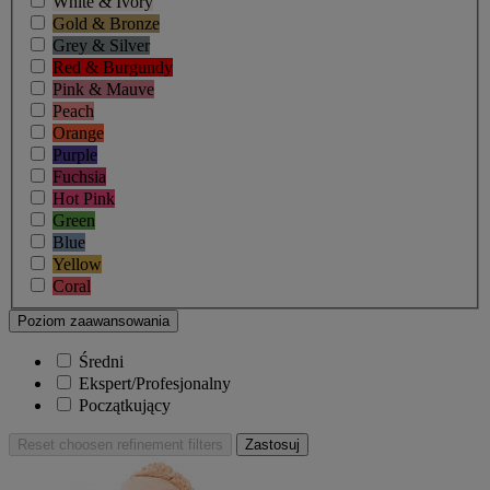
White & Ivory
Gold & Bronze
Grey & Silver
Red & Burgundy
Pink & Mauve
Peach
Orange
Purple
Fuchsia
Hot Pink
Green
Blue
Yellow
Coral
Poziom zaawansowania
Średni
Ekspert/Profesjonalny
Początkujący
Reset
choosen refinement filters
Zastosuj