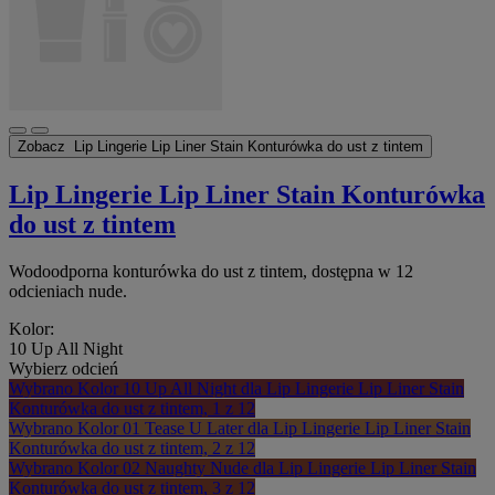
Zobacz
Lip Lingerie Lip Liner Stain Konturówka do ust z tintem
Lip Lingerie Lip Liner Stain Konturówka
do ust z tintem
Wodoodporna konturówka do ust z tintem, dostępna w 12
odcieniach nude.
Kolor:
10 Up All Night
Wybierz odcień
Wybrano
Kolor 10 Up All Night dla Lip Lingerie Lip Liner Stain
Konturówka do ust z tintem, 1 z 12
Wybrano
Kolor 01 Tease U Later dla Lip Lingerie Lip Liner Stain
Konturówka do ust z tintem, 2 z 12
Wybrano
Kolor 02 Naughty Nude dla Lip Lingerie Lip Liner Stain
Konturówka do ust z tintem, 3 z 12