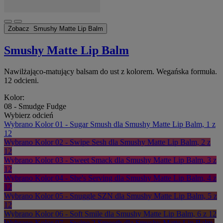
Zobacz
Smushy Matte Lip Balm
Smushy Matte Lip Balm
Nawilżająco-matujący balsam do ust z kolorem. Wegańska formuła.
12 odcieni.
Kolor:
08 - Smudge Fudge
Wybierz odcień
Wybrano
Kolor 01 - Sugar Smush dla Smushy Matte Lip Balm, 1 z
12
Wybrano
Kolor 02 - Swipe Sesh dla Smushy Matte Lip Balm, 2 z
12
Wybrano
Kolor 03 - Sweet Smack dla Smushy Matte Lip Balm, 3 z
12
Wybrano
Kolor 04 - She's Serving dla Smushy Matte Lip Balm, 4 z
12
Wybrano
Kolor 05 - Snuggle SZN dla Smushy Matte Lip Balm, 5 z
12
Wybrano
Kolor 06 - Soft Smile dla Smushy Matte Lip Balm, 6 z 12
Wybrano
Kolor 07 - Swipe 2 Smooth dla Smushy Matte Lip Balm,