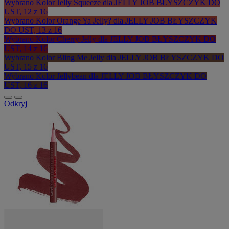
Wybrano
Kolor Jelly Squeeze dla JELLY JOB BŁYSZCZYK DO
UST, 12 z 16
Wybrano
Kolor Orange Ya Jelly? dla JELLY JOB BŁYSZCZYK
DO UST, 13 z 16
Wybrano
Kolor Cherry Jelly dla JELLY JOB BŁYSZCZYK DO
UST, 14 z 16
Wybrano
Kolor Bling Me Jelly dla JELLY JOB BŁYSZCZYK DO
UST, 15 z 16
Wybrano
Kolor Jellybean dla JELLY JOB BŁYSZCZYK DO
UST, 16 z 16
Odkryj