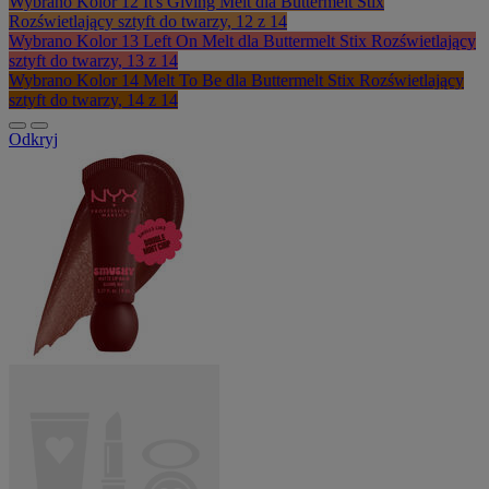
Wybrano
Kolor 12 It's Giving Melt dla Buttermelt Stix
Rozświetlający sztyft do twarzy, 12 z 14
Wybrano
Kolor 13 Left On Melt dla Buttermelt Stix Rozświetlający
sztyft do twarzy, 13 z 14
Wybrano
Kolor 14 Melt To Be dla Buttermelt Stix Rozświetlający
sztyft do twarzy, 14 z 14
Odkryj