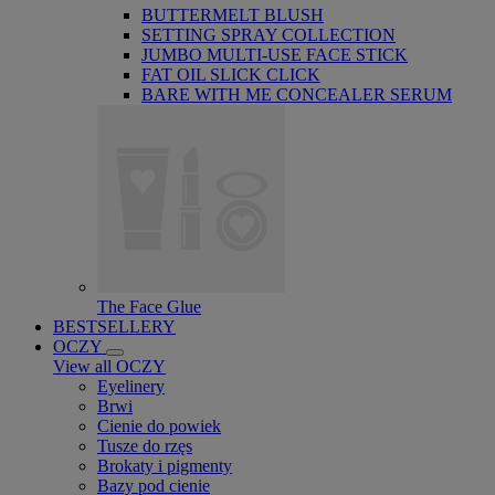
BUTTERMELT BLUSH
SETTING SPRAY COLLECTION
JUMBO MULTI-USE FACE STICK
FAT OIL SLICK CLICK
BARE WITH ME CONCEALER SERUM
The Face Glue
BESTSELLERY
OCZY
View all OCZY
Eyelinery
Brwi
Cienie do powiek
Tusze do rzęs
Brokaty i pigmenty
Bazy pod cienie