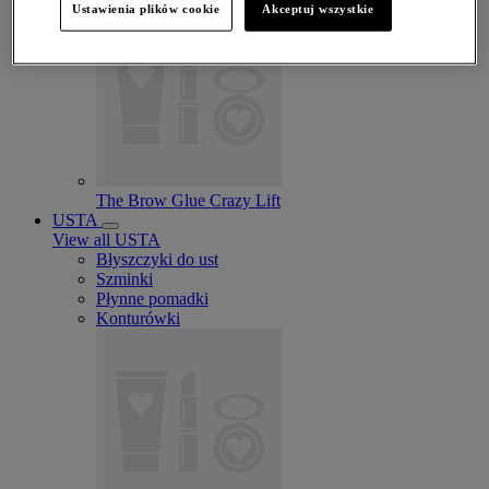
Ustawienia plików cookie
Akceptuj wszystkie
The Brow Glue Crazy Lift
USTA
View all USTA
Błyszczyki do ust
Szminki
Płynne pomadki
Konturówki