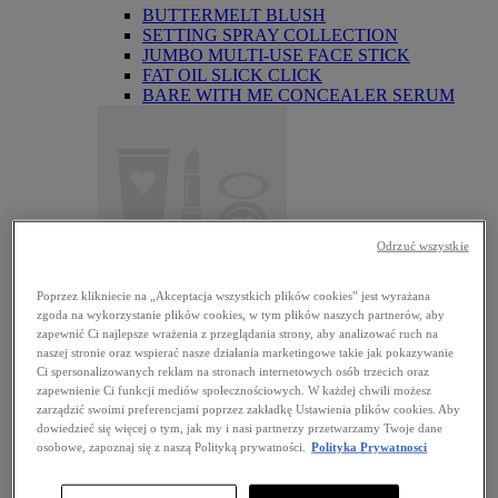
BUTTERMELT BLUSH
SETTING SPRAY COLLECTION
JUMBO MULTI-USE FACE STICK
FAT OIL SLICK CLICK
BARE WITH ME CONCEALER SERUM
Odrzuć wszystkie
Poprzez klikniecie na „Akceptacja wszystkich plików cookies” jest wyrażana
The Face Glue
zgoda na wykorzystanie plików cookies, w tym plików naszych partnerów, aby
BESTSELLERY
zapewnić Ci najlepsze wrażenia z przeglądania strony, aby analizować ruch na
OCZY
naszej stronie oraz wspierać nasze działania marketingowe takie jak pokazywanie
View all OCZY
Ci spersonalizowanych reklam na stronach internetowych osób trzecich oraz
Eyelinery
zapewnienie Ci funkcji mediów społecznościowych. W każdej chwili możesz
Brwi
zarządzić swoimi preferencjami poprzez zakładkę Ustawienia plików cookies. Aby
Cienie do powiek
dowiedzieć się więcej o tym, jak my i nasi partnerzy przetwarzamy Twoje dane
Tusze do rzęs
osobowe, zapoznaj się z naszą Polityką prywatności.
Polityka Prywatnosci
Brokaty i pigmenty
Bazy pod cienie