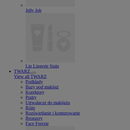
Jelly Job
Lip Lingerie Stain
TWARZ
View all TWARZ
Podkłady
Bazy pod makijaż
Korektory
Pudry
Utrwalacze do makijażu
Róże
Rozświetlanie i konturowanie
Bronzery
Face Freezie