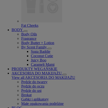
Fat Cheeks
BODY
Body Oils
Fragrance
Body Butter + Lotion
By Scent Family
Suga Baddie
Coconut Cutie
Juicy Boo
Caramelt Mami
PRODUKTY WEGAŃSKIE
AKCESORIA DO MAKIJAŻU
View all AKCESORIA DO MAKIJAŻU
Pędzle do twarzy
Pędzle do oczu
Pędzle do ust
Brokat
Gąbki i aplikatory
Małe opakowania podróżne
BLOG