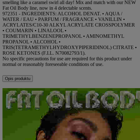
smelling like a caramel swirl all day! Mix and match with our NEW
Fat Oil Body line, now in 4 delectable scents.
972351 - INGREDIENTS: ALCOHOL DENAT. • AQUA /
WATER / EAU • PARFUM / FRAGRANCE • VANILLIN •
ACRYLATES/C10-30 ALKYL ACRYLATE CROSSPOLYMER
• COUMARIN • LINALOOL •
TRIMETHYLBENZENEPROPANOL • AMINOMETHYL
PROPANOL • ALCOHOL •
TRIS(TETRAMETHYLHYDROXYPIPERIDINOL) CITRATE •
ROSE KETONES (F.I.L. N70082793/1).
No specific precautions for use are required for this product under
normal or reasonably foreseeable conditions of use.
Opis produktu