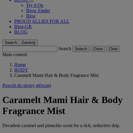
Try it On
Brow Finder
Blog
PROUD ALLIES FOR ALL
Blog-GR
BLOG
Search...
Zamknij
Search
Search
Close
Clear
Main content
Home
BODY
Caramelt Mami Hair & Body Fragrance Mist
Powrót do strony głównej
Caramelt Mami Hair & Body
Fragrance Mist
Decadent caramel and pistachio scent for a rich, seductive drip.