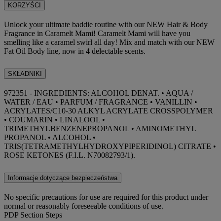
KORZYŚCI
Unlock your ultimate baddie routine with our NEW Hair & Body
Fragrance in Caramelt Mami! Caramelt Mami will have you
smelling like a caramel swirl all day! Mix and match with our NEW
Fat Oil Body line, now in 4 delectable scents.
SKŁADNIKI
972351 - INGREDIENTS: ALCOHOL DENAT. • AQUA /
WATER / EAU • PARFUM / FRAGRANCE • VANILLIN •
ACRYLATES/C10-30 ALKYL ACRYLATE CROSSPOLYMER
• COUMARIN • LINALOOL •
TRIMETHYLBENZENEPROPANOL • AMINOMETHYL
PROPANOL • ALCOHOL •
TRIS(TETRAMETHYLHYDROXYPIPERIDINOL) CITRATE •
ROSE KETONES (F.I.L. N70082793/1).
Informacje dotyczące bezpieczeństwa
No specific precautions for use are required for this product under
normal or reasonably foreseeable conditions of use.
PDP Section Steps