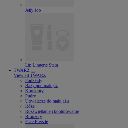
Jelly Job
Lip Lingerie Stain
TWARZ
View all TWARZ
Podkłady
Bazy pod makijaż
Korektory
Pudry
Utrwalacze do makijażu
Róże
Rozświetlanie i konturowanie
Bronzery
Face Freezie