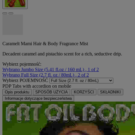
Caramelt Mami Hair & Body Fragrance Mist
Decadent caramel and pistachio scent for a rich, seductive drip.
Wybierz pojemność:
Wybrano
Jumbo Size (5.41 fl.oz / 160 mL)
, 1 of 2
Wybrano
Full Size (2.7 fl. oz / 80mL)
, 2 of 2
Wybierz POJEMNOŚĆ
PDP Tabs with accordion on mobile
Opis produktu
SPOSÓB UŻYCIA
KORZYŚCI
SKŁADNIKI
Informacje dotyczące bezpieczeństwa