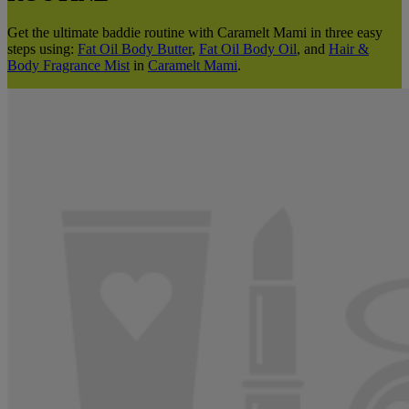
Get the ultimate baddie routine with Caramelt Mami in three easy
steps using:
Fat Oil Body Butter
,
Fat Oil Body Oil
, and
Hair &
Body Fragrance Mist
in
Caramelt Mami
.