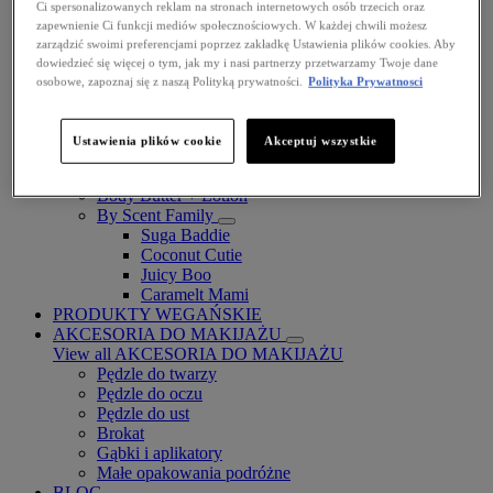
Ci spersonalizowanych reklam na stronach internetowych osób trzecich oraz
zapewnienie Ci funkcji mediów społecznościowych. W każdej chwili możesz
zarządzić swoimi preferencjami poprzez zakładkę Ustawienia plików cookies. Aby
dowiedzieć się więcej o tym, jak my i nasi partnerzy przetwarzamy Twoje dane
osobowe, zapoznaj się z naszą Polityką prywatności.
Polityka Prywatnosci
Fat Cheeks
BODY
Ustawienia plików cookie
Akceptuj wszystkie
Body Oils
Fragrance
Body Butter + Lotion
By Scent Family
Suga Baddie
Coconut Cutie
Juicy Boo
Caramelt Mami
PRODUKTY WEGAŃSKIE
AKCESORIA DO MAKIJAŻU
View all AKCESORIA DO MAKIJAŻU
Pędzle do twarzy
Pędzle do oczu
Pędzle do ust
Brokat
Gąbki i aplikatory
Małe opakowania podróżne
BLOG