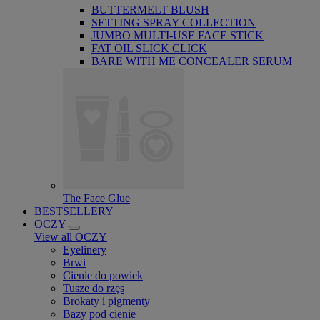
BUTTERMELT BLUSH
SETTING SPRAY COLLECTION
JUMBO MULTI-USE FACE STICK
FAT OIL SLICK CLICK
BARE WITH ME CONCEALER SERUM
The Face Glue
BESTSELLERY
OCZY
View all OCZY
Eyelinery
Brwi
Cienie do powiek
Tusze do rzęs
Brokaty i pigmenty
Bazy pod cienie