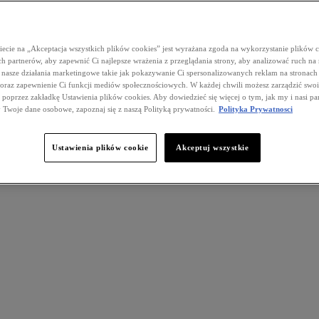
iecie na „Akceptacja wszystkich plików cookies” jest wyrażana zgoda na wykorzystanie plików 
h partnerów, aby zapewnić Ci najlepsze wrażenia z przeglądania strony, aby analizować ruch na n
 nasze działania marketingowe takie jak pokazywanie Ci spersonalizowanych reklam na stronach
 oraz zapewnienie Ci funkcji mediów społecznościowych. W każdej chwili możesz zarządzić swo
 poprzez zakładkę Ustawienia plików cookies. Aby dowiedzieć się więcej o tym, jak my i nasi pa
Twoje dane osobowe, zapoznaj się z naszą Polityką prywatności.
Polityka Prywatnosci
Ustawienia plików cookie
Akceptuj wszystkie