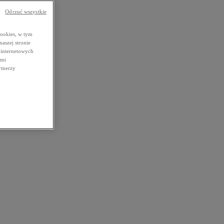
Odrzuć wszystkie
cookies, w tym
aszej stronie
 internetowych
imi
rtnerzy