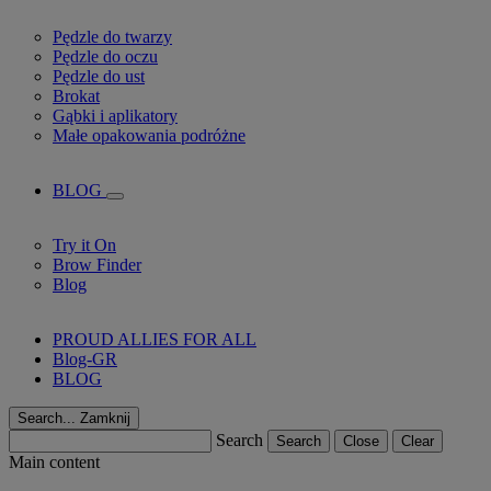
Pędzle do twarzy
Pędzle do oczu
Pędzle do ust
Brokat
Gąbki i aplikatory
Małe opakowania podróżne
BLOG
Try it On
Brow Finder
Blog
PROUD ALLIES FOR ALL
Blog-GR
BLOG
Search...
Zamknij
Search
Search
Close
Clear
Main content