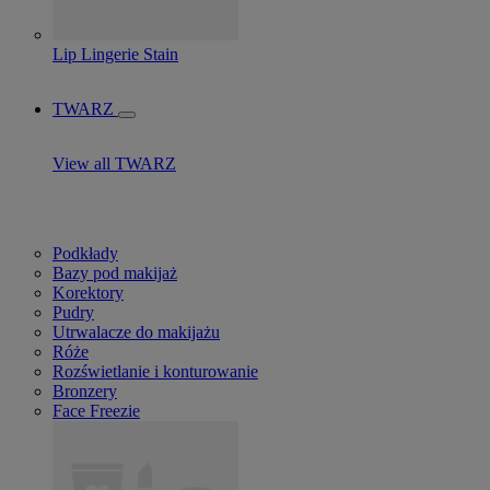
Lip Lingerie Stain
TWARZ
View all TWARZ
Podkłady
Bazy pod makijaż
Korektory
Pudry
Utrwalacze do makijażu
Róże
Rozświetlanie i konturowanie
Bronzery
Face Freezie