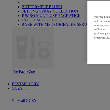
BUTTERMELT BLUSH
SETTING SPRAY COLLECTION
JUMBO MULTI-USE FACE STICK
Poprzez klikn
FAT OIL SLICK CLICK
plików naszyc
BARE WITH ME CONCEALER SERUM
oraz wspierać
osób trzecich
preferencjami
przetwarzamy 
The Face Glue
BESTSELLERY
OCZY
View all OCZY