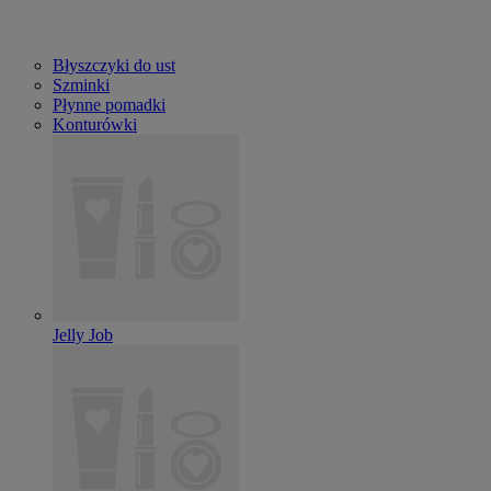
Błyszczyki do ust
Szminki
Płynne pomadki
Konturówki
Jelly Job