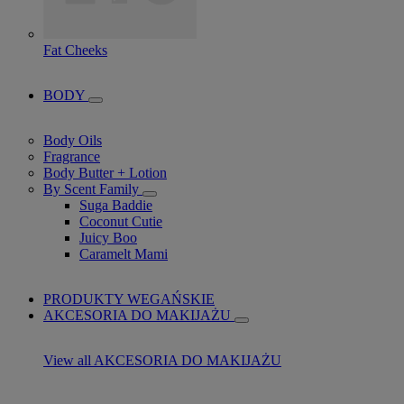
Fat Cheeks
BODY
Body Oils
Fragrance
Body Butter + Lotion
By Scent Family
Suga Baddie
Coconut Cutie
Juicy Boo
Caramelt Mami
PRODUKTY WEGAŃSKIE
AKCESORIA DO MAKIJAŻU
View all AKCESORIA DO MAKIJAŻU