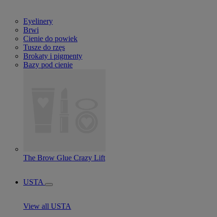
Eyelinery
Brwi
Cienie do powiek
Tusze do rzęs
Brokaty i pigmenty
Bazy pod cienie
The Brow Glue Crazy Lift
USTA
View all USTA