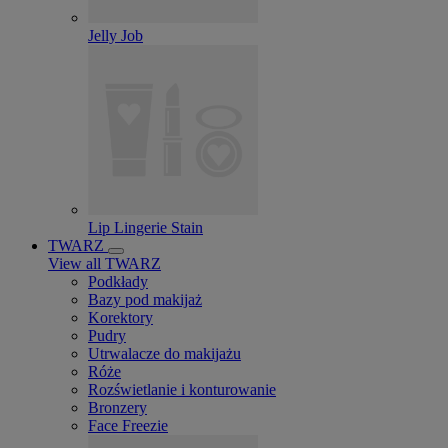
Jelly Job
Lip Lingerie Stain
TWARZ
View all TWARZ
Podkłady
Bazy pod makijaż
Korektory
Pudry
Utrwalacze do makijażu
Róże
Rozświetlanie i konturowanie
Bronzery
Face Freezie