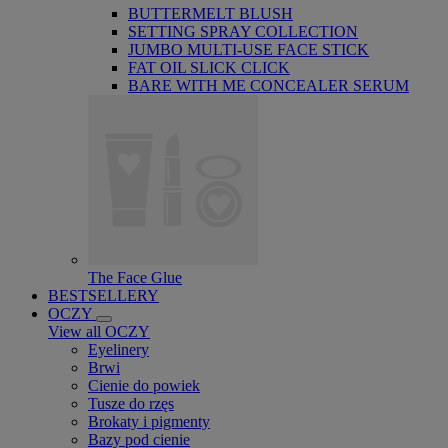
BUTTERMELT BLUSH
SETTING SPRAY COLLECTION
JUMBO MULTI-USE FACE STICK
FAT OIL SLICK CLICK
BARE WITH ME CONCEALER SERUM
The Face Glue
BESTSELLERY
OCZY
View all OCZY
Eyelinery
Brwi
Cienie do powiek
Tusze do rzęs
Brokaty i pigmenty
Bazy pod cienie