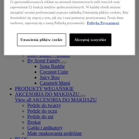
Ci spersonalizowanych reklam na stronach internetowych osób trzecich oraz
zapewnienie Ci funkcji mediów społecznościowych. W każdej chwili możesz
zarządzić swoimi preferencjami poprzez zakładkę Ustawienia plików cookies. Aby
dowiedzieć się więcej o tym, jak my i nasi partnerzy przetwarzamy Twoje dane
osobowe, zapoznaj się z naszą Polityką prywatności.
Polityka Prywatnosci
Fat Cheeks
BODY
Ustawienia plików cookie
Akceptuj wszystkie
Body Oils
Fragrance
Body Butter + Lotion
By Scent Family
Suga Baddie
Coconut Cutie
Juicy Boo
Caramelt Mami
PRODUKTY WEGAŃSKIE
AKCESORIA DO MAKIJAŻU
View all AKCESORIA DO MAKIJAŻU
Pędzle do twarzy
Pędzle do oczu
Pędzle do ust
Brokat
Gąbki i aplikatory
Małe opakowania podróżne
BLOG