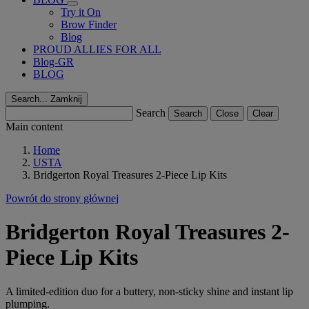
Try it On
Brow Finder
Blog
PROUD ALLIES FOR ALL
Blog-GR
BLOG
Search...
Zamknij
Search
Search
Close
Clear
Main content
Home
USTA
Bridgerton Royal Treasures 2-Piece Lip Kits
Powrót do strony głównej
Bridgerton Royal Treasures 2-
Piece Lip Kits
A limited-edition duo for a buttery, non-sticky shine and instant lip
plumping.