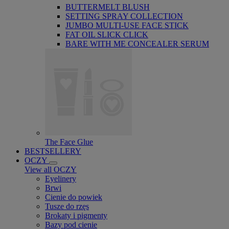
BUTTERMELT BLUSH
SETTING SPRAY COLLECTION
JUMBO MULTI-USE FACE STICK
FAT OIL SLICK CLICK
BARE WITH ME CONCEALER SERUM
The Face Glue
BESTSELLERY
OCZY
View all OCZY
Eyelinery
Brwi
Cienie do powiek
Tusze do rzęs
Brokaty i pigmenty
Bazy pod cienie