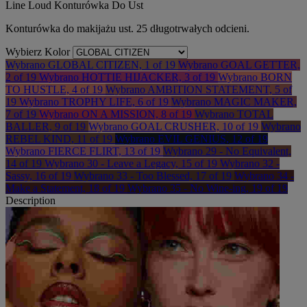
Line Loud Konturówka Do Ust
Konturówka do makijażu ust. 25 długotrwałych odcieni.
Wybierz Kolor
Wybrano
GLOBAL CITIZEN, 1 of 19
Wybrano
GOAL GETTER,
2 of 19
Wybrano
HOTTIE HIJACKER, 3 of 19
Wybrano
BORN
TO HUSTLE, 4 of 19
Wybrano
AMBITION STATEMENT, 5 of
19
Wybrano
TROPHY LIFE, 6 of 19
Wybrano
MAGIC MAKER,
7 of 19
Wybrano
ON A MISSION, 8 of 19
Wybrano
TOTAL
BALLER, 9 of 19
Wybrano
GOAL CRUSHER, 10 of 19
Wybrano
REBEL KIND, 11 of 19
Wybrano
EVIL GENIUS, 12 of 19
Wybrano
FIERCE FLIRT, 13 of 19
Wybrano
29 - No Equivalent,
14 of 19
Wybrano
30 - Leave a Legacy, 15 of 19
Wybrano
32 -
Sassy, 16 of 19
Wybrano
33 - Too Blessed, 17 of 19
Wybrano
34 -
Make a Statement, 18 of 19
Wybrano
35 - No Wine-ing, 19 of 19
Description