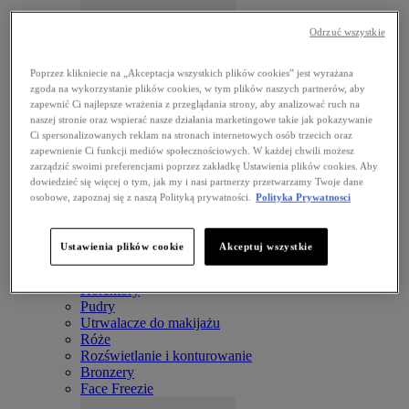
Jelly Job
Odrzuć wszystkie
Poprzez klikniecie na „Akceptacja wszystkich plików cookies” jest wyrażana
zgoda na wykorzystanie plików cookies, w tym plików naszych partnerów, aby
zapewnić Ci najlepsze wrażenia z przeglądania strony, aby analizować ruch na
naszej stronie oraz wspierać nasze działania marketingowe takie jak pokazywanie
Ci spersonalizowanych reklam na stronach internetowych osób trzecich oraz
zapewnienie Ci funkcji mediów społecznościowych. W każdej chwili możesz
zarządzić swoimi preferencjami poprzez zakładkę Ustawienia plików cookies. Aby
dowiedzieć się więcej o tym, jak my i nasi partnerzy przetwarzamy Twoje dane
osobowe, zapoznaj się z naszą Polityką prywatności.
Polityka Prywatnosci
Lip Lingerie Stain
TWARZ
View all TWARZ
Ustawienia plików cookie
Akceptuj wszystkie
Podkłady
Bazy pod makijaż
Korektory
Pudry
Utrwalacze do makijażu
Róże
Rozświetlanie i konturowanie
Bronzery
Face Freezie