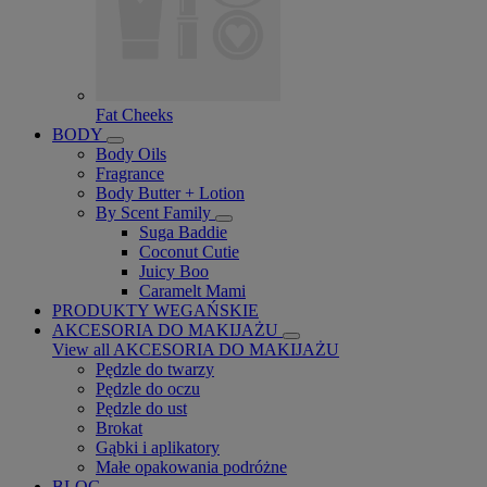
Fat Cheeks
BODY
Body Oils
Fragrance
Body Butter + Lotion
By Scent Family
Suga Baddie
Coconut Cutie
Juicy Boo
Caramelt Mami
PRODUKTY WEGAŃSKIE
AKCESORIA DO MAKIJAŻU
View all AKCESORIA DO MAKIJAŻU
Pędzle do twarzy
Pędzle do oczu
Pędzle do ust
Brokat
Gąbki i aplikatory
Małe opakowania podróżne
BLOG