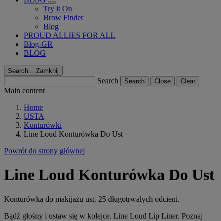
Try it On
Brow Finder
Blog
PROUD ALLIES FOR ALL
Blog-GR
BLOG
Search...
Zamknij
Search
Search
Close
Clear
Main content
Home
USTA
Konturówki
Line Loud Konturówka Do Ust
Powrót do strony głównej
Line Loud Konturówka Do Ust
Konturówka do makijażu ust. 25 długotrwałych odcieni.
Bądź głośny i ustaw się w kolejce. Line Loud Lip Liner. Poznaj