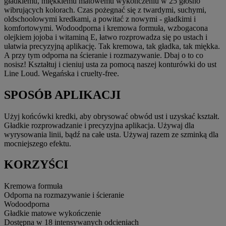
gładkiemu, miękkiemu matowemu wykończeniu w 25 głośno
wibrujących kolorach. Czas pożegnać się z twardymi, suchymi,
oldschoolowymi kredkami, a powitać z nowymi - gładkimi i
komfortowymi. Wodoodporna i kremowa formuła, wzbogacona
olejkiem jojoba i witaminą E, łatwo rozprowadza się po ustach i
ułatwia precyzyjną aplikację. Tak kremowa, tak gładka, tak miękka.
A przy tym odporna na ścieranie i rozmazywanie. Dbaj o to co
nosisz! Kształtuj i cieniuj usta za pomocą naszej konturówki do ust
Line Loud. Wegańska i cruelty-free.
SPOSÓB APLIKACJI
Użyj końcówki kredki, aby obrysować obwód ust i uzyskać kształt.
Gładkie rozprowadzanie i precyzyjna aplikacja. Używaj dla
wyrysowania linii, bądź na całe usta. Używaj razem ze szminką dla
mocniejszego efektu.
KORZYŚCI
Kremowa formuła
Odporna na rozmazywanie i ścieranie
Wodoodporna
Gładkie matowe wykończenie
Dostępna w 18 intensywanych odcieniach