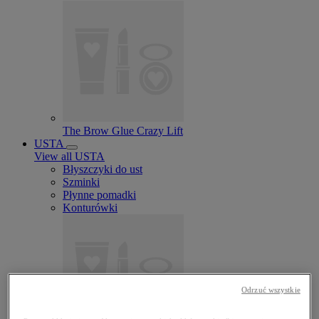
The Brow Glue Crazy Lift
USTA
View all USTA
Błyszczyki do ust
Szminki
Płynne pomadki
Konturówki
Odrzuć wszystkie