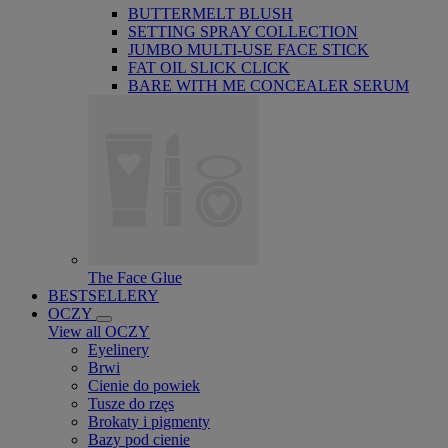
BUTTERMELT BLUSH
SETTING SPRAY COLLECTION
JUMBO MULTI-USE FACE STICK
FAT OIL SLICK CLICK
BARE WITH ME CONCEALER SERUM
The Face Glue
BESTSELLERY
OCZY
View all OCZY
Eyelinery
Brwi
Cienie do powiek
Tusze do rzęs
Brokaty i pigmenty
Bazy pod cienie