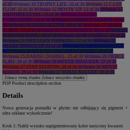
of 30
Wybrano
10 TROPHY LIFE, 10 of 30
Wybrano
11 CASH
FLOW, 11 of 30
Wybrano
12 MOVIN' UP, 12 of 30
Wybrano
13
ANOTHER LEVEL, 13 of 30
Wybrano
14 LEAD
EVERYTHING, 14 of 30
Wybrano
15 WORLD SHAPER, 15 of
30
Wybrano
16 GOAL GETTER, 16 of 30
Wybrano
17 REBEL
IN RED, 17 of 30
Wybrano
18 ON A MISSION, 18 of 30
Wybrano
19 NEVER BASIC, 19 of 30
Wybrano
20 IN CHARGE, 20 of 30
Wybrano
21 NEXT-GEN THINKING, 21 of 30
Wybrano
22
SHAKE THINGS UP, 22 of 30
Wybrano
23 DISRUPTER, 23 of
30
Wybrano
24 SELF TAUGHT MILLIONAIRE, 24 of 30
Wybrano
25 DARING DAMSEL, 25 of 30
Wybrano
26 FIERCE
FLIRT, 26 of 30
Wybrano
30 HOTTIE HIJACKER, 27 of 30
Wybrano
27 STAY STUNTIN, 28 of 30
Wybrano
26 MOVIE
MAKER, 29 of 30
Wybrano
27 TOTAL BALLER, 30 of 30
Zobacz mniej
shades
Zobacz wszystko
shades
PDP Product description section
Details
Nowa generacja pomadki w płynie: nie odbijający się pigment +
ultra szklane wykończenie!
Krok 1: Nałóż wysoko napigmentowany kolor nasycony kwasem