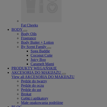
Fat Cheeks
BODY
Body Oils
Fragrance
Body Butter + Lotion
By Scent Family
Suga Baddie
Coconut Cutie
Juicy Boo
Caramelt Mami
PRODUKTY WEGAŃSKIE
AKCESORIA DO MAKIJAŻU
View all AKCESORIA DO MAKIJAŻU
Pędzle do twarzy
Pędzle do oczu
Pędzle do ust
Brokat
Gąbki i aplikatory
Małe opakowania podróżne
BLOG