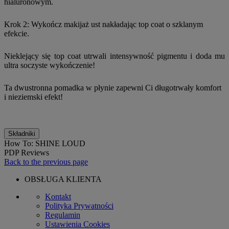
hialuronowym.
Krok 2: Wykończ makijaż ust nakładając top coat o szklanym
efekcie.
Nieklejący się top coat utrwali intensywność pigmentu i doda mu
ultra soczyste wykończenie!
Ta dwustronna pomadka w płynie zapewni Ci długotrwały komfort
i nieziemski efekt!
Składniki
How To: SHINE LOUD
PDP Reviews
Back to the previous page
OBSŁUGA KLIENTA
Kontakt
Polityka Prywatności
Regulamin
Ustawienia Cookies