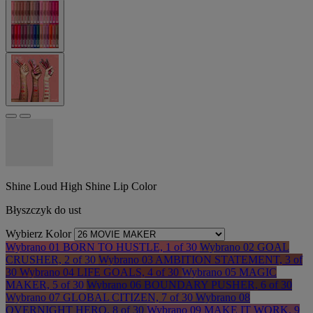
Shine Loud High Shine Lip Color
Błyszczyk do ust
Wybierz Kolor
Wybrano
01 BORN TO HUSTLE, 1 of 30
Wybrano
02 GOAL
CRUSHER, 2 of 30
Wybrano
03 AMBITION STATEMENT, 3 of
30
Wybrano
04 LIFE GOALS, 4 of 30
Wybrano
05 MAGIC
MAKER, 5 of 30
Wybrano
06 BOUNDARY PUSHER, 6 of 30
Wybrano
07 GLOBAL CITIZEN, 7 of 30
Wybrano
08
OVERNIGHT HERO, 8 of 30
Wybrano
09 MAKE IT WORK, 9