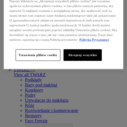
Poprzez klikniecie na „Akceptacja wszystkich plików cookies” jest wyrażana
zgoda na wykorzystanie plików cookies, w tym plików naszych partnerów, aby
Jelly Job
zapewnić Ci najlepsze wrażenia z przeglądania strony, aby analizować ruch na
naszej stronie oraz wspierać nasze działania marketingowe takie jak pokazywanie
Ci spersonalizowanych reklam na stronach internetowych osób trzecich oraz
zapewnienie Ci funkcji mediów społecznościowych. W każdej chwili możesz
zarządzić swoimi preferencjami poprzez zakładkę Ustawienia plików cookies. Aby
dowiedzieć się więcej o tym, jak my i nasi partnerzy przetwarzamy Twoje dane
osobowe, zapoznaj się z naszą Polityką prywatności.
Polityka Prywatnosci
Ustawienia plików cookie
Akceptuj wszystkie
Lip Lingerie Stain
TWARZ
View all TWARZ
Podkłady
Bazy pod makijaż
Korektory
Pudry
Utrwalacze do makijażu
Róże
Rozświetlanie i konturowanie
Bronzery
Face Freezie