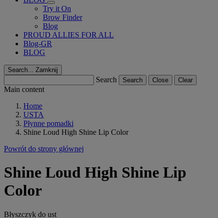
Try it On
Brow Finder
Blog
PROUD ALLIES FOR ALL
Blog-GR
BLOG
Search...
Zamknij
Search
Search
Close
Clear
Main content
Home
USTA
Płynne pomadki
Shine Loud High Shine Lip Color
Powrót do strony głównej
Shine Loud High Shine Lip
Color
Błyszczyk do ust