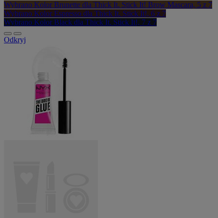
Wybrano
Kolor Brunette dla Thick It. Stick It! Brow Mascara, 5 z 7
Wybrano
Kolor Espresso dla Thick It. Stick It!, 6 z 7
Wybrano
Kolor Black dla Thick It. Stick It!, 7 z 7
Odkryj