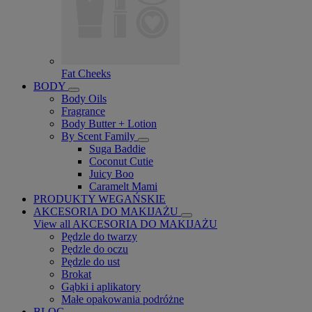
Fat Cheeks
BODY
Body Oils
Fragrance
Body Butter + Lotion
By Scent Family
Suga Baddie
Coconut Cutie
Juicy Boo
Caramelt Mami
PRODUKTY WEGAŃSKIE
AKCESORIA DO MAKIJAŻU
View all AKCESORIA DO MAKIJAŻU
Pędzle do twarzy
Pędzle do oczu
Pędzle do ust
Brokat
Gąbki i aplikatory
Małe opakowania podróżne
BLOG