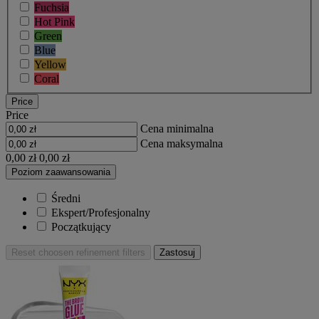
Fuchsia
Hot Pink
Green
Blue
Yellow
Coral
Price
Price
Cena minimalna
Cena maksymalna
0,00 zł
0,00 zł
Poziom zaawansowania
Średni
Ekspert/Profesjonalny
Początkujący
Reset
choosen refinement filters
Zastosuj