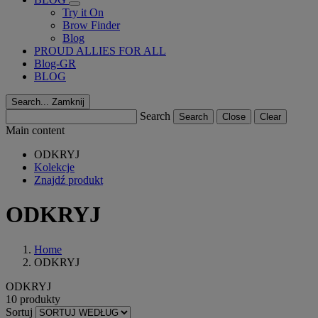
Try it On
Brow Finder
Blog
PROUD ALLIES FOR ALL
Blog-GR
BLOG
Search...
Zamknij
Search
Search
Close
Clear
Main content
ODKRYJ
Kolekcje
Znajdź produkt
ODKRYJ
Home
ODKRYJ
ODKRYJ
10 produkty
Sortuj