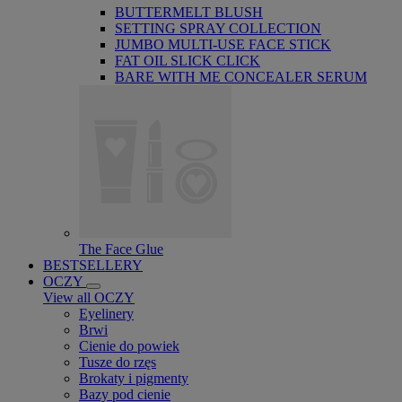
BUTTERMELT BLUSH
SETTING SPRAY COLLECTION
JUMBO MULTI-USE FACE STICK
FAT OIL SLICK CLICK
BARE WITH ME CONCEALER SERUM
The Face Glue
BESTSELLERY
OCZY
View all OCZY
Eyelinery
Brwi
Cienie do powiek
Tusze do rzęs
Brokaty i pigmenty
Bazy pod cienie