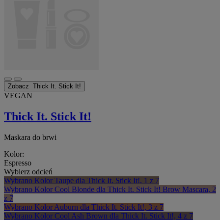
Zobacz
Thick It. Stick It!
VEGAN
Thick It. Stick It!
Maskara do brwi
Kolor:
Espresso
Wybierz odcień
Wybrano
Kolor Taupe dla Thick It. Stick It!, 1 z 7
Wybrano
Kolor Cool Blonde dla Thick It. Stick It! Brow Mascara, 2
z 7
Wybrano
Kolor Auburn dla Thick It. Stick It!, 3 z 7
Wybrano
Kolor Cool Ash Brown dla Thick It. Stick It!, 4 z 7