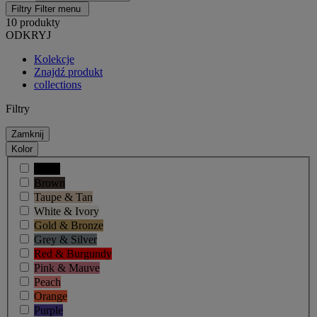
Filtry
Filter menu
10 produkty
ODKRYJ
Kolekcje
Znajdź produkt
collections
Filtry
Zamknij
Kolor
Black
Brown
Taupe & Tan
White & Ivory
Gold & Bronze
Grey & Silver
Red & Burgundy
Pink & Mauve
Peach
Orange
Purple