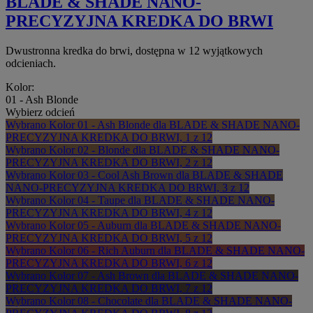
BLADE & SHADE NANO-
PRECYZYJNA KREDKA DO BRWI
Dwustronna kredka do brwi, dostępna w 12 wyjątkowych
odcieniach.
Kolor:
01 - Ash Blonde
Wybierz odcień
Wybrano
Kolor 01 - Ash Blonde dla BLADE & SHADE NANO-
PRECYZYJNA KREDKA DO BRWI, 1 z 12
Wybrano
Kolor 02 - Blonde dla BLADE & SHADE NANO-
PRECYZYJNA KREDKA DO BRWI, 2 z 12
Wybrano
Kolor 03 - Cool Ash Brown dla BLADE & SHADE
NANO-PRECYZYJNA KREDKA DO BRWI, 3 z 12
Wybrano
Kolor 04 - Taupe dla BLADE & SHADE NANO-
PRECYZYJNA KREDKA DO BRWI, 4 z 12
Wybrano
Kolor 05 - Auburn dla BLADE & SHADE NANO-
PRECYZYJNA KREDKA DO BRWI, 5 z 12
Wybrano
Kolor 06 - Rich Auburn dla BLADE & SHADE NANO-
PRECYZYJNA KREDKA DO BRWI, 6 z 12
Wybrano
Kolor 07 - Ash Brown dla BLADE & SHADE NANO-
PRECYZYJNA KREDKA DO BRWI, 7 z 12
Wybrano
Kolor 08 - Chocolate dla BLADE & SHADE NANO-